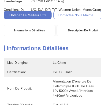
780 mm Poids: 114 kg
L'emballage:
Conditions De
L/C, D/A, D/P, T/T, Western Union, MoneyGram
Paiement:
Obtenez Le Meilleur Prix
Contactez-Nous Maintenant
Informations Détaillées
Description De Produit
Informations Détaillées
Lieu D'origine:
La Chine
Certification:
ISO CE RoHS
Alimentation D'énergie De 
L'électrolyse IGBT De L'eau 
Nom De Produit:
12v 5000a Avec L'interface 
4~20mA Analogique
Tension D'entrée:
C.A. 415V