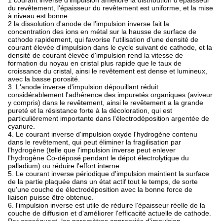
du revêtement, l'épaisseur du revêtement est uniforme, et la mise
à niveau est bonne.
2 la dissolution d'anode de l'impulsion inverse fait la
concentration des ions en métal sur la hausse de surface de
cathode rapidement, qui favorise l'utilisation d'une densité de
courant élevée d'impulsion dans le cycle suivant de cathode, et la
densité de courant élevée d'impulsion rend la vitesse de
formation du noyau en cristal plus rapide que le taux de
croissance du cristal, ainsi le revêtement est dense et lumineux,
avec la basse porosité.
3. L'anode inverse d'impulsion dépouillant réduit
considérablement l'adhérence des impuretés organiques (aviveur
y compris) dans le revêtement, ainsi le revêtement a la grande
pureté et la résistance forte à la décoloration, qui est
particulièrement importante dans l'électrodéposition argentée de
cyanure.
4. Le courant inverse d'impulsion oxyde l'hydrogène contenu
dans le revêtement, qui peut éliminer la fragilisation par
l'hydrogène (telle que l'impulsion inverse peut enlever
l'hydrogène Co-déposé pendant le dépot électrolytique du
palladium) ou réduire l'effort interne.
5. Le courant inverse périodique d'impulsion maintient la surface
de la partie plaquée dans un état actif tout le temps, de sorte
qu'une couche de électrodéposition avec la bonne force de
liaison puisse être obtenue.
6. l'impulsion inverse est utile de réduire l'épaisseur réelle de la
couche de diffusion et d'améliorer l'efficacité actuelle de cathode.
Par conséquent, les paramètres appropriés d'impulsion