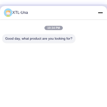
XTL-Una
Contactez rapidement
Adresse:
10:34 PM
No. 327, route de Xingye, région est d'industrie, Xindu, ville
Good day, what product are you looking for?
de Chengdu, province de Sichuan, Chine
Téléphone :
86-28-83964043
Email
Unawang@cdxtlpower.com
Politique en matière de protection de la vie privée
|
Plan du
site
| Bonne qualité de la Chine Alimentation d'énergie de