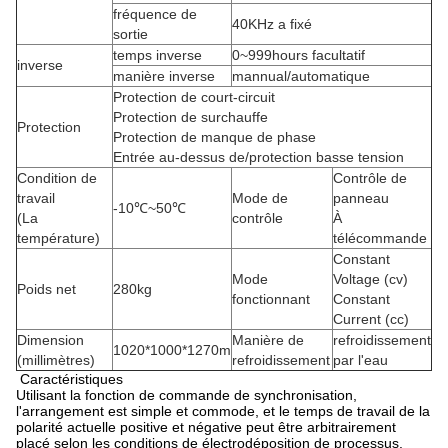
fréquence de
40KHz a fixé
sortie
temps inverse
0~999hours facultatif
inverse
manière inverse
mannual/automatique
Protection de court-circuit
Protection de surchauffe
Protection
Protection de manque de phase
Entrée au-dessus de/protection basse tension
Condition de
Contrôle de
travail
Mode de
panneau
-10℃~50℃
(La
contrôle
À
température)
télécommande
Constant
Mode
Voltage (cv)
Poids net
280kg
fonctionnant
Constant
Current (cc)
Dimension
Manière de
refroidissement
1020*1000*1270m
(millimètres)
refroidissement
par l'eau
Caractéristiques
Utilisant la fonction de commande de synchronisation,
l'arrangement est simple et commode, et le temps de travail de la
polarité actuelle positive et négative peut être arbitrairement
placé selon les conditions de électrodéposition de processus.