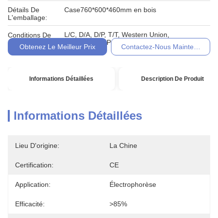
Détails De
Case760*600*460mm en bois
L'emballage:
L/C, D/A, D/P, T/T, Western Union,
Conditions De
MoneyGram, Paypal
Paiement:
Obtenez Le Meilleur Prix
Contactez-Nous Maintenant
Informations Détaillées
Description De Produit
Informations Détaillées
Lieu D'origine:
La Chine
Certification:
CE
Application:
Électrophorèse
Efficacité:
>85%