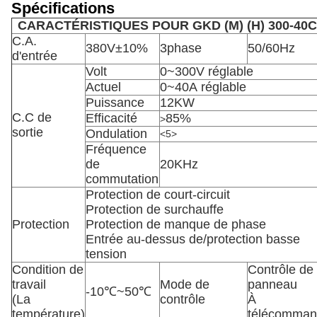
Spécifications
CARACTÉRISTIQUES POUR GKD (M) (H) 300-40
C.A.
380V±10%
3phase
50/60Hz
d'entrée
Volt
0~300V réglable
Actuel
0~40A réglable
Puissance
12KW
C.C de
Efficacité
85%
>
sortie
Ondulation
<5>
Fréquence
de
20KHz
commutation
Protection de court-circuit
Protection de surchauffe
Protection
Protection de manque de phase
Entrée au-dessus de/protection basse
tension
Condition de
Contrôle de
travail
Mode de
panneau
-10℃~50℃
(La
contrôle
À
température)
télécomma