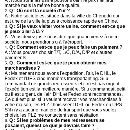
A : Nous sommes usine pouvons offrir le prix meilleur
marché mais la même bonne qualité.
Q : Où sont la société d'ur ?
2.
A : Notre société est située dans la ville de Chengdu qui
est une de la ville la plus à croissance rapide en Chine.
Q : Si je veux visiter votre usine, comment est-ce que
3.
je peux aller à là ?
A : Vous devez juste nous dire que quand venez à notre
société, nous prendrons u à l'aéroport.
Q : Comment est-ce que je peux faire un paiement ?
4.
A : Vous pouvez choisir T/T, L/C, D/A, D/P et d'autres
paiements.
Q : Comment est-ce que je peux obtenir mes
5.
marchandises ?
A : Maintenant nous avons l'expédition, l'air, le DHL, le
Fedex et l'UPS cinq manières transportanting. Si u
commandait de grands redresseurs et il n'est pas urgent,
l'expédition est la meilleure manière. Si u commandait petit
ou il est urgent, de l'air, DHL et Fedex sont recommandés.
Ce qui est plus, si u veulent recevoir vos marchandises à
votre maison, les PLZ choisissent DHL ou Fedex ou UPS.
S'il n'y a aucune manière de transport que vous voulez
choisir, les PLZ me contactent sans hésitation.
Q : Si les problèmes de mes redresseurs se
6.
posaient, queest-ce que je devrais faire ?