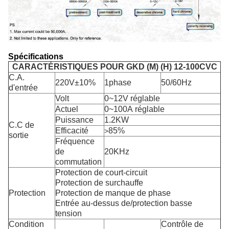
Spécifications
CARACTÉRISTIQUES POUR GKD (M) (H) 12-100CVC
C.A.
220V±10%
1phase
50/60Hz
d'entrée
Volt
0~12V réglable
Actuel
0~100A réglable
Puissance
1.2KW
C.C de
Efficacité
85%
>
sortie
Fréquence
de
20KHz
commutation
Protection de court-circuit
Protection de surchauffe
Protection
Protection de manque de phase
Entrée au-dessus de/protection basse
tension
Condition
Contrôle de