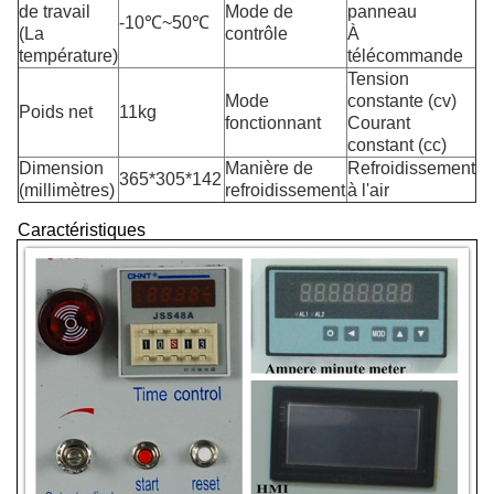
de travail
Mode de
panneau
-10℃~50℃
(La
contrôle
À
température)
télécommande
Tension
Mode
constante (cv)
Poids net
11kg
fonctionnant
Courant
constant (cc)
Dimension
Manière de
Refroidissement
365*305*142
(millimètres)
refroidissement
à l'air
Caractéristiques