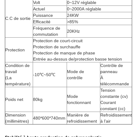
Volt
0~12V réglable
Actuel
0~2000A réglable
Puissance
24KW
C.C de sortie
Efficacité
>
85%
Fréquence de
20KHz
commutation
Protection de court-circuit
Protection de surchauffe
Protection
Protection de manque de phase
Entrée au-dessus de/protection basse tension
Condition de
Contrôle de
travail
Mode de
panneau
-10℃~50℃
(La
contrôle
À
température)
télécommande
Tension
Mode
constante (cv)
Poids net
80kg
fonctionnant
Courant
constant (cc)
Dimension
Manière de
Refroidissement
480*600*740mm
(millimètres)
refroidissement
à l'air