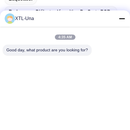
Redresseur D'électrodéposition De Carte PCB
XTL-Una
Redresseur De Cuivrage
Alimentation D'énergie De Galvanoplastie De Carte PC
4:35 AM
Good day, what product are you looking for?
Contactez rapidement
Adresse:
No. 327, route de Xingye, région est d'industrie, Xindu, ville
de Chengdu, province de Sichuan, Chine
Téléphone :
86-28-83964043