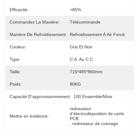
Efficacité:
>85%
Commandez La Manière:
Télécommande
Manière De Refroidissement:
Refroidissement À Air Forcé
Couleur:
Gris Et Noir
Type:
C.A. Au C.C
Taille:
715*485*860mm
Poids:
80KG
Capacité D'approvisionnement:
100 Ensemble/mois
redresseur 
d'électrodéposition de carte 
Mettre en évidence:
PCB
, 
redresseur de cuivrage