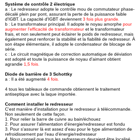
Système de contrôle 2 électrique
a : Le redresseur adopte le contrôle mou de commutateur phase-
décalé plein par pont, assurant la perte de la puissance faible
d'IGBT. La capacité d'IGBT deviennent
3 fois plus grande.
b : Le transformateur principal. Il adopte le noyau amorphe
pour
augmenter l'efficacité de transformateur
et le transformateur
frais, et non seulement peut éclairer le poids de redresseur, mais
également peut renforcer la stabilité et la fiabilité de redresseur. À
son étape élémentaire, il adopte le condensateur de blocage de
série.
c : Le circuit magnétique de correction automatique de déviation
est adopté et toute la puissance de noyau d'aimant obtient
agrandie
1,5 fois.
Diode de barrière de 3 Schottky
a : Il a été augmenté
4 fois.
4 tous les tableaux de commande obtiennent le traitement
antiseptique avec la laque importée.
Comment installer le redresseur
C'est manière d'installation pour le redresseur à télécommande.
Non seulement de cette façon.
1.
Pour relier la barre de cuivre au bain/échouez
2.
Pour assurer l'alimentation d'énergie/redresseur est fondu
3.
Pour s'assurer là est assez d'eau pour le type alimentation de
refroidissement par l'eau d'énergie/redresseur
4.
Nous conseil que tous les redresseurs devraient être localisé