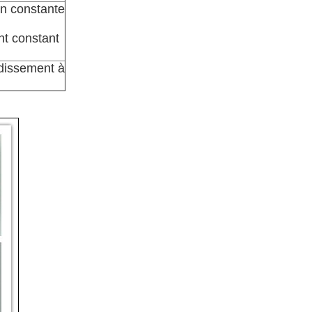
n constante
t constant
dissement à