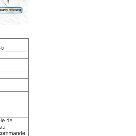
Hz
le de
au
écommande