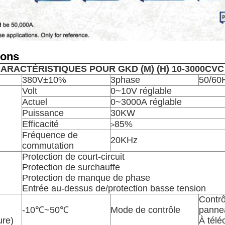
ions
ARACTÉRISTIQUES POUR GKD (M) (H) 10-3000CVC
380V±10%
3phase
50/60
Volt
0~10V réglable
Actuel
0~3000A réglable
Puissance
30KW
Efficacité
85%
>
Fréquence de
20KHz
commutation
Protection de court-circuit
Protection de surchauffe
Protection de manque de phase
Entrée au-dessus de/protection basse tension
Contrô
-10℃~50℃
Mode de contrôle
panne
ure)
À tél