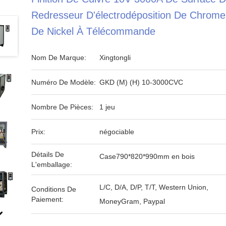
Redresseur D'électrodéposition De Chrome
De Nickel À Télécommande
Nom De Marque:
Xingtongli
Numéro De Modèle:
GKD (M) (H) 10-3000CVC
Nombre De Pièces:
1 jeu
Prix:
négociable
Détails De
Case790*820*990mm en bois
L'emballage:
L/C, D/A, D/P, T/T, Western Union,
Conditions De
Paiement:
MoneyGram, Paypal