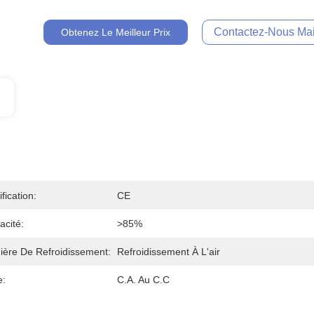
Contactez-Nous Mai
Obtenez Le Meilleur Prix
ification:
CE
cacité:
>85%
ière De Refroidissement:
Refroidissement À L'air
e:
C.A. Au C.C