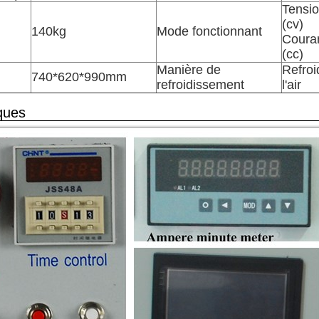
Tensio
(cv)
140kg
Mode fonctionnant
Couran
(cc)
Manière de
Refroi
740*620*990mm
refroidissement
l'air
ques