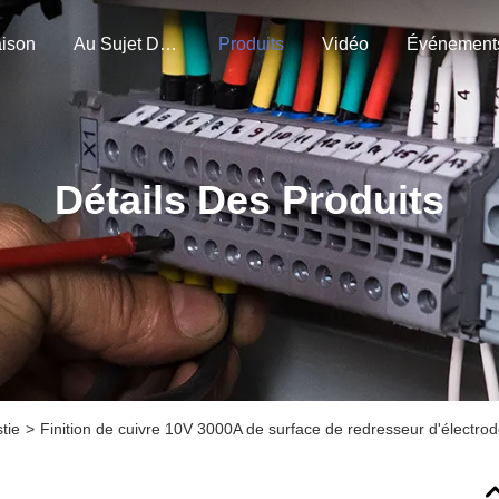
ison
Au Sujet De Nous
Produits
Vidéo
Événement
Détails Des Produits
tie
>
Finition de cuivre 10V 3000A de surface de redresseur d'électr