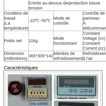
Entrée au-dessus de/protection basse
tension
Condition de
Contrôle de
travail
Mode de
panneau
-10℃~50℃
(La
contrôle
À
température)
télécomma
Constant
Mode
Voltage (cv)
Poids net
11kg
fonctionnant
Constant
Current (cc)
Dimension
Manière de
Refroidisse
365*305*142
(millimètres)
refroidissement
à l'air
Caractéristiques