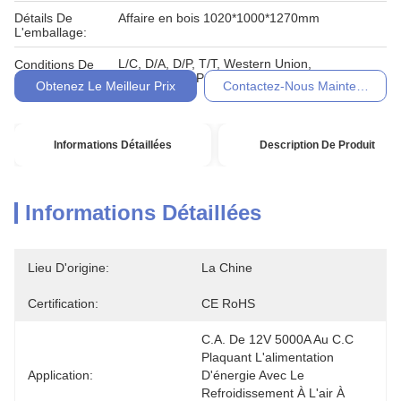
Détails De
Affaire en bois 1020*1000*1270mm
L'emballage:
L/C, D/A, D/P, T/T, Western Union,
Conditions De
MoneyGram, Paypal
Paiement:
Obtenez Le Meilleur Prix
Contactez-Nous Maintenant
Informations Détaillées
Description De Produit
Informations Détaillées
Lieu D'origine:
La Chine
Certification:
CE RoHS
C.A. De 12V 5000A Au C.C 
Plaquant L'alimentation 
Application:
D'énergie Avec Le 
Refroidissement À L'air À 