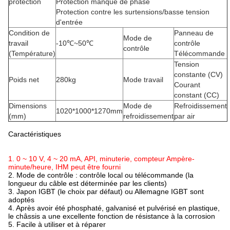
protection
Protection manque de phase
Protection contre les surtensions/basse tension
d'entrée
Condition de
Panneau de
Mode de
travail
-10℃~50℃
contrôle
contrôle
(Température)
Télécommande
Tension
constante (CV)
Poids net
280kg
Mode travail
Courant
constant (CC)
Dimensions
Mode de
Refroidissement
1020*1000*1270mm
(mm)
refroidissement
par air
Caractéristiques
1. 0 ~ 10 V, 4 ~ 20 mA, API, minuterie, compteur Ampère-
minute/heure, IHM peut être fourni
2. Mode de contrôle : contrôle local ou télécommande (la
longueur du câble est déterminée par les clients)
3. Japon IGBT (le choix par défaut) ou Allemagne IGBT sont
adoptés
4. Après avoir été phosphaté, galvanisé et pulvérisé en plastique,
le châssis a une excellente fonction de résistance à la corrosion
5. Facile à utiliser et à réparer