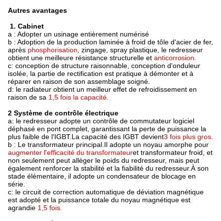
Autres avantages
1. Cabinet
a : Adopter un usinage entièrement numérisé
b : Adoption de la production laminée à froid de tôle d'acier de fer,
après
phosphorisation
, zingage, spray plastique, le redresseur
obtient une meilleure résistance structurelle et
anticorrosion.
c: conception de structure raisonnable, conception d'onduleur
isolée, la partie de rectification est pratique à démonter et à
réparer en raison de son assemblage soigné.
d: le radiateur obtient un meilleur effet de refroidissement en
raison de sa
1,5 fois la capacité.
2 Système de contrôle électrique
a: le redresseur adopte un contrôle de commutateur logiciel
déphasé en pont complet, garantissant la perte de puissance la
plus faible de l'IGBT.La capacité des IGBT devient
3 fois plus gros.
b : Le transformateur principal.Il adopte un noyau amorphe pour
augmenter l'efficacité du transformateur
et transformateur froid, et
non seulement peut alléger le poids du redresseur, mais peut
également renforcer la stabilité et la fiabilité du redresseur.À son
stade élémentaire, il adopte un condensateur de blocage en
série.
c: le circuit de correction automatique de déviation magnétique
est adopté et la puissance totale du noyau magnétique est
agrandie
1,5 fois.