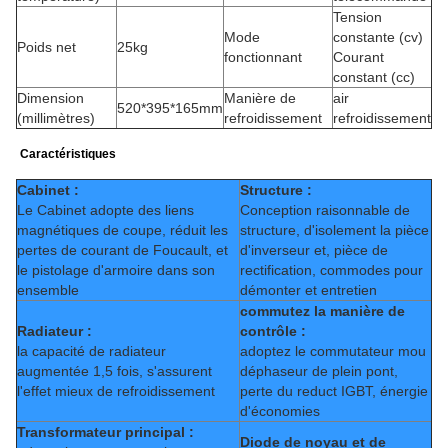
Tension
Mode
constante (cv)
Poids net
25kg
fonctionnant
Courant
constant (cc)
Dimension
Manière de
air
520*395*165mm
(millimètres)
refroidissement
refroidissement
Caractéristiques
Cabinet :
Structure :
Le Cabinet adopte des liens
Conception raisonnable de
magnétiques de coupe, réduit les
structure, d'isolement la pièce
pertes de courant de Foucault, et
d'inverseur et, pièce de
le pistolage d'armoire dans son
rectification, commodes pour
ensemble
démonter et entretien
commutez la manière de
Radiateur :
contrôle :
la capacité de radiateur
adoptez le commutateur mou
augmentée 1,5 fois, s'assurent
déphaseur de plein pont,
l'effet mieux de refroidissement
perte du reduct IGBT, énergie
d'économies
Transformateur principal :
Diode de noyau et de