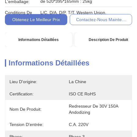
de 520*395*165mm : 25kg
L'emballage:
Conditions De
L/C, D/A, D/P, T/T, Western Union,
Paiement:
Obtenez Le Meilleur Prix
Contactez-Nous Maintenant
Informations Détaillées
Description De Produit
Informations Détaillées
Lieu D'origine:
La Chine
Certification:
ISO CE RoHS
Redresseur De 30V 150A 
Nom De Produit:
Andodizing
Tension D'entrée:
C.A. 220V
Phase:
Phase 3