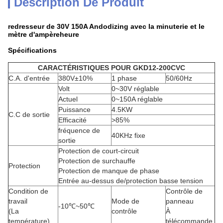
Description De Produit
redresseur de 30V 150A Andodizing avec la minuterie et le
mètre d'ampèreheure
Spécifications
CARACTÉRISTIQUES POUR GKD12-200CVC
C.A. d'entrée
380V±10%
1 phase
50/60Hz
Volt
0~30V réglable
Actuel
0~150A réglable
Puissance
4.5KW
C.C de sortie
Efficacité
>85%
fréquence de
40KHz fixe
sortie
Protection de court-circuit
Protection de surchauffe
Protection
Protection de manque de phase
Entrée au-dessus de/protection basse tension
Condition de
Contrôle de
travail
Mode de
panneau
-10℃~50℃
(La
contrôle
À
température)
télécommande