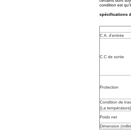
certains dont soy
condition est qu'i
spécifications
d
C.A. d'entrée
C.C de sortie
Protection
Condition de trav
(La température
Poids net
Dimension (milli