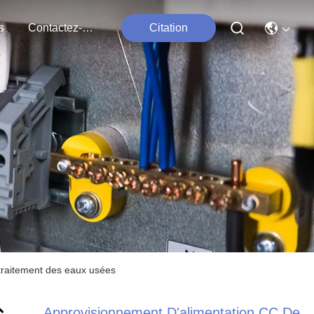
s
Contactez-Nous
Citation
traitement des eaux usées
Approvisionnement D'alimentation CC De