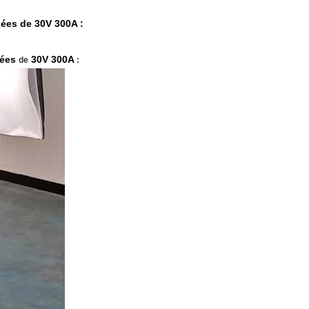
sées de 30V 300A
:
sées
30V 300A
de
: