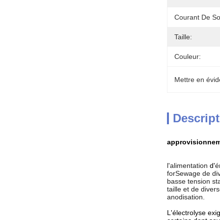
Courant De Sor
Taille:
Couleur:
Mettre en évid
Descript
approvisionnem
l'alimentation
d'
é
forSewage de div
basse tension sta
taille et de dive
anodisation.
L'électrolyse exi