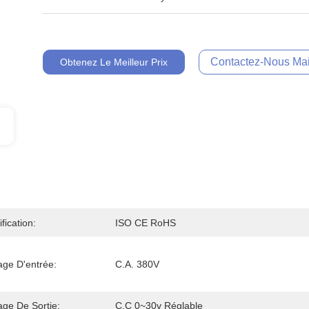
Contactez-Nous Mai
Obtenez Le Meilleur Prix
ification:
ISO CE RoHS
age D'entrée:
C.A. 380V
age De Sortie:
C.C 0~30v Réglable