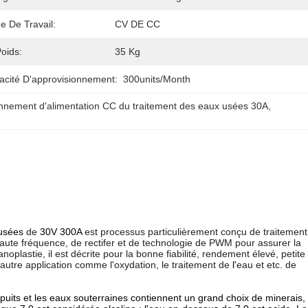
 De Travail:
CV DE CC
oids:
35 Kg
acité D'approvisionnement:
300units/month
nnement d'alimentation CC du traitement des eaux usées 30A
, 
 usées
de
30V 300A
est processus particulièrement conçu de traitement
haute fréquence, de rectifer et de technologie de PWM pour assurer la
oplastie, il est décrite pour la bonne fiabilité, rendement élevé, petite
'autre application comme l'oxydation, le traitement de
l'
eau et etc. de
e puits et les eaux souterraines contiennent un grand choix de minerais,