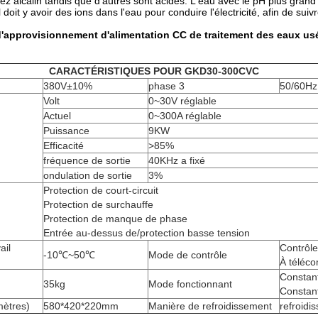
ez alcalin tandis que d'autres sont acides. L'eau avec le pH plus grand
l doit y avoir des ions dans l'eau pour conduire l'électricité, afin de sui
'approvisionnement d'alimentation CC de traitement des eaux us
CARACTÉRISTIQUES POUR GKD30-300CVC
380V±10%
phase 3
50/60Hz
Volt
0~30V réglable
Actuel
0~300A réglable
Puissance
9KW
Efficacité
>85%
fréquence de sortie
40KHz a fixé
ondulation de sortie
3%
Protection de court-circuit
Protection de surchauffe
Protection de manque de phase
Entrée au-dessus de/protection basse tension
ail
Contrôl
-10℃~50℃
Mode de contrôle
)
À téléc
Constant
35kg
Mode fonctionnant
Constant
mètres)
580*420*220mm
Manière de refroidissement
refroidis