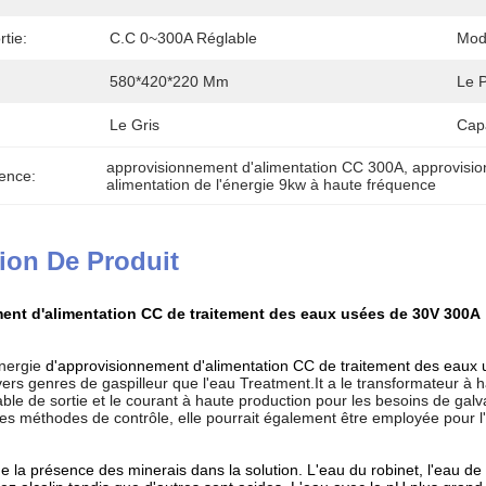
tie:
C.C 0~300A Réglable
Mode
580*420*220 Mm
Le P
Le Gris
Cap
approvisionnement d'alimentation CC 300A
, 
approvisio
ence:
alimentation de l'énergie 9kw à haute fréquence
ion De Produit
ent d'alimentation CC de traitement des eaux usées de 30V 300A
nergie
d'approvisionnement d'alimentation CC de traitement des eaux
ers genres de gaspilleur que l'eau Treatment.It a le transformateur à 
ble de sortie et le courant à haute production pour les besoins de galvan
rses méthodes de contrôle, elle pourrait également être employée pour l
ge la présence des minerais dans la solution. L'eau du robinet, l'eau d