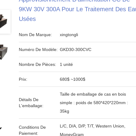
9KW 30V 300A Pour Le Traitement Des Ea
Usées
Nom De Marque:
xingtongli
Numéro De Modèle:
GKD30-300CVC
Nombre De Pièces:
1 unité
Prix:
680$ ~1000$
Taille de emballage de cas en bois
Détails De
simple : poids de 580*420*220mm :
L'emballage:
35kg
L/C, D/A, D/P, T/T, Western Union,
Conditions De
Paiement:
MoneyGram