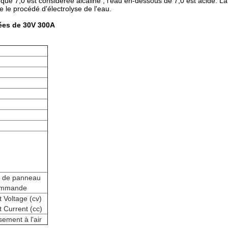
 que 7,0 est considérée alcaline ; l'eau en-dessous de 7,0 est acide. La
vre le procédé d'électrolyse de l'eau.
ées de 30V 300A
e de panneau
ommande
 Voltage (cv)
 Current (cc)
sement à l'air