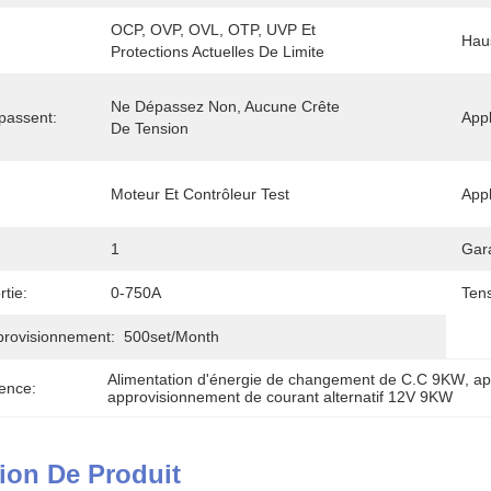
OCP, OVP, OVL, OTP, UVP Et 
Hau
Protections Actuelles De Limite
Ne Dépassez Non, Aucune Crête 
passent:
Appl
De Tension
Moteur Et Contrôleur Test
Appl
1
Gara
tie:
0-750A
Tens
provisionnement:
500set/month
Alimentation d'énergie de changement de C.C 9KW
, 
ap
ence:
approvisionnement de courant alternatif 12V 9KW
ion De Produit