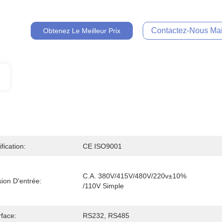
Contactez-Nous Mai
Obtenez Le Meilleur Prix
ification:
CE ISO9001
C.A. 380V/415V/480V/220v±10% 
ion D'entrée:
/110V Simple
rface:
RS232, RS485