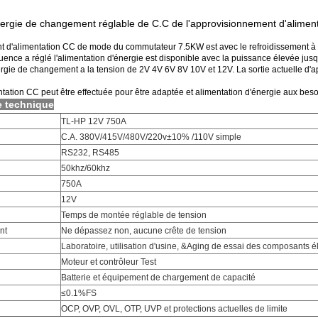
nergie de changement réglable de C.C de l'approvisionnement d'alime
 d'alimentation CC de mode du commutateur 7.5KW est avec le refroidissement à l
uence a réglé l'alimentation d'énergie est disponible avec la puissance élevée j
ergie de changement a la tension de 2V 4V 6V 8V 10V et 12V. La sortie actuelle d'
entation CC peut être effectuée pour être adaptée et alimentation d'énergie aux bes
e technique
TL-HP 12V 750A
C.A. 380V/415V/480V/220v±10% /110V simple
RS232, RS485
50khz/60khz
750A
12V
Temps de montée réglable de tension
nt
Ne dépassez non, aucune crête de tension
Laboratoire, utilisation d'usine, &Aging de essai des composants é
Moteur et contrôleur Test
Batterie et équipement de chargement de capacité
≤0.1%FS
OCP, OVP, OVL, OTP, UVP et protections actuelles de limite