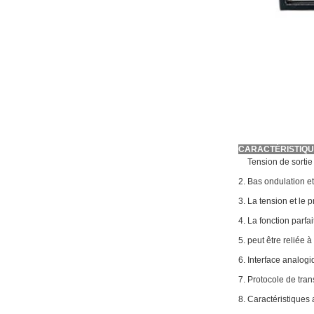
CARACTÉRISTIQU
1.
Tension de sortie 
2. Bas ondulation et 
3. La tension et le 
4. La fonction parfai
5. peut être reliée 
6. Interface analog
7.
Protocole de tr
8. Caractéristiques