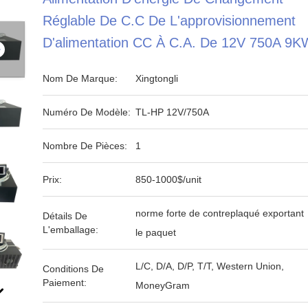
Réglable De C.C De L'approvisionnement
D'alimentation CC À C.A. De 12V 750A 9K
Nom De Marque:
Xingtongli
Numéro De Modèle:
TL-HP 12V/750A
Nombre De Pièces:
1
Prix:
850-1000$/unit
norme forte de contreplaqué exportant
Détails De
L'emballage:
le paquet
L/C, D/A, D/P, T/T, Western Union,
Conditions De
Paiement:
MoneyGram