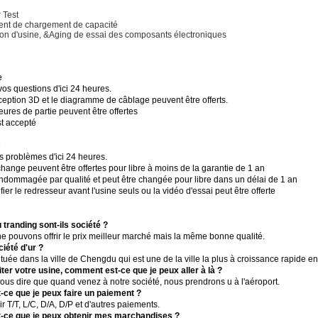
 Test
ment de chargement de capacité
ation d'usine, &Aging de essai des composants électroniques
e
vos questions d'ici 24 heures.
nception 3D et le diagramme de câblage peuvent être offerts.
eures de partie peuvent être offertes
st accepté
e
s problèmes d'ici 24 heures.
change peuvent être offertes pour libre à moins de la garantie de 1 an
ndommagée par qualité et peut être changée pour libre dans un délai de 1 an
ifier le redresseur avant l'usine seuls ou la vidéo d'essai peut être offerte
u tranding sont-ils société ?
 pouvons offrir le prix meilleur marché mais la même bonne qualité.
ciété d'ur ?
située dans la ville de Chengdu qui est une de la ville la plus à croissance rapide e
siter votre usine, comment est-ce que je peux aller à là ?
nous dire que quand venez à notre société, nous prendrons u à l'aéroport.
ce que je peux faire un paiement ?
r T/T, L/C, D/A, D/P et d'autres paiements.
-ce que je peux obtenir mes marchandises ?