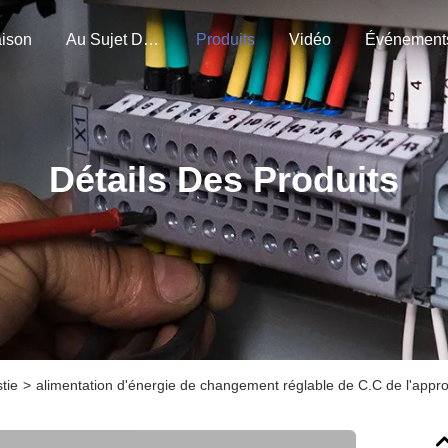
ison
Au Sujet De Nous
Produits
Vidéo
Événement
Détails Des Produits
tie
>
alimentation d'énergie de changement réglable de C.C de l'app