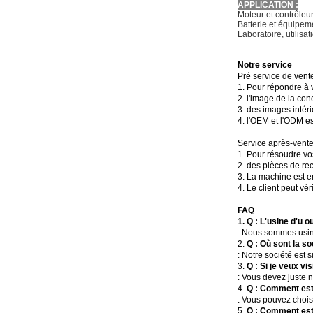
APPLICATION :
Moteur et contrôleur
Batterie et équipe
Laboratoire, utilis
Notre service
Pré service de vent
1. Pour répondre à 
2. l'image de la co
3. des images intéri
4. l'OEM et l'ODM e
Service après-vent
1. Pour résoudre vo
2. des pièces de re
3. La machine est e
4. Le client peut vér
FAQ
1.
Q : L'usine d'u o
: Nous sommes usine
2.
Q : Où sont la so
: Notre société est 
3.
Q : Si je veux vi
: Vous devez juste 
4.
Q : Comment est-
: Vous pouvez choisi
5.
Q : Comment est