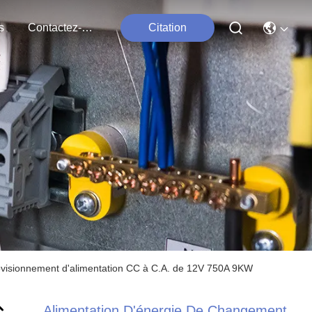
s
Contactez-Nous
Citation
rovisionnement d'alimentation CC à C.A. de 12V 750A 9KW
Alimentation D'énergie De Changement