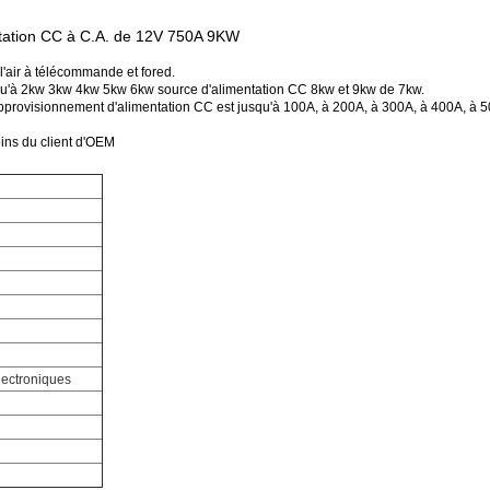
ntation CC à C.A. de 12V 750A 9KW
'air à télécommande et fored.
usqu'à 2kw 3kw 4kw 5kw 6kw source d'alimentation CC 8kw et 9kw de 7kw.
approvisionnement d'alimentation CC est jusqu'à 100A, à 200A, à 300A, à 400A, à 
oins du client d'OEM
lectroniques