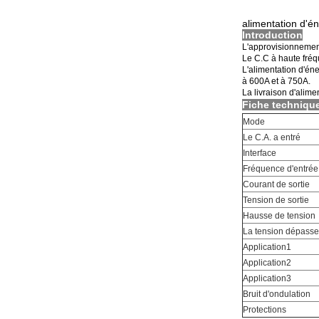
alimentation d'é
Introduction
L'approvisionnement
Le C.C à haute fréq
L'alimentation d'én
à 600A et à 750A.
La livraison d'alim
Fiche techniqu
Mode
Le C.A. a entré
Interface
Fréquence d'entrée
Courant de sortie
Tension de sortie
Hausse de tension
La tension dépasse
Application1
Application2
Application3
Bruit d'ondulation
Protections