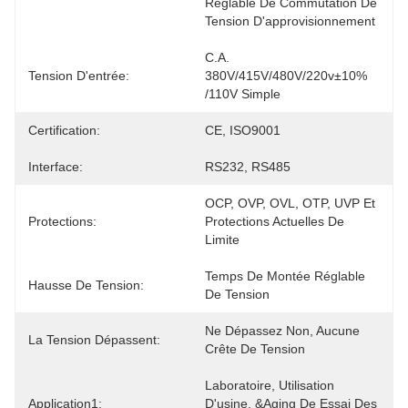
Réglable De Commutation De 
Tension D'approvisionnement 
C.A. 
Tension D'entrée:
380V/415V/480V/220v±10% 
/110V Simple
Certification:
CE, ISO9001
Interface:
RS232, RS485
OCP, OVP, OVL, OTP, UVP Et 
Protections:
Protections Actuelles De 
Limite
Temps De Montée Réglable 
Hausse De Tension:
De Tension
Ne Dépassez Non, Aucune 
La Tension Dépassent:
Crête De Tension
Laboratoire, Utilisation 
Application1:
D'usine, &Aging De Essai Des 