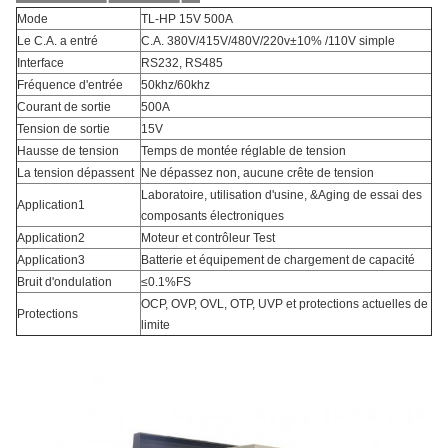
Mode
TL-HP 15V 500A
Le C.A. a entré
C.A. 380V/415V/480V/220v±10% /110V simple
Interface
RS232, RS485
Fréquence d'entrée
50khz/60khz
Courant de sortie
500A
Tension de sortie
15V
Hausse de tension
Temps de montée réglable de tension
La tension dépassent
Ne dépassez non, aucune crête de tension
Laboratoire, utilisation d'usine, &Aging de essai des
Application1
composants électroniques
Application2
Moteur et contrôleur Test
Application3
Batterie et équipement de chargement de capacité
Bruit d'ondulation
≤0.1%FS
OCP, OVP, OVL, OTP, UVP et protections actuelles de
Protections
limite