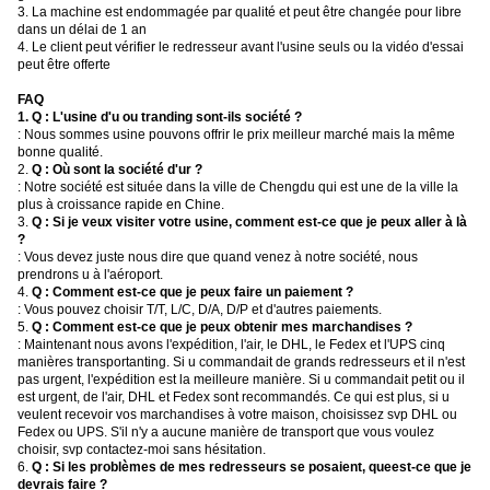
3. La machine est endommagée par qualité et peut être changée pour libre
dans un délai de 1 an
4. Le client peut vérifier le redresseur avant l'usine seuls ou la vidéo d'essai
peut être offerte
FAQ
1.
Q : L'usine d'u ou tranding sont-ils société ?
: Nous sommes usine pouvons offrir le prix meilleur marché mais la même
bonne qualité.
2.
Q : Où sont la société d'ur ?
: Notre société est située dans la ville de Chengdu qui est une de la ville la
plus à croissance rapide en Chine.
3.
Q : Si je veux visiter votre usine, comment est-ce que je peux aller à là
?
: Vous devez juste nous dire que quand venez à notre société, nous
prendrons u à l'aéroport.
4.
Q : Comment est-ce que je peux faire un paiement ?
: Vous pouvez choisir T/T, L/C, D/A, D/P et d'autres paiements.
5.
Q : Comment est-ce que je peux obtenir mes marchandises ?
: Maintenant nous avons l'expédition, l'air, le DHL, le Fedex et l'UPS cinq
manières transportanting. Si u commandait de grands redresseurs et il n'est
pas urgent, l'expédition est la meilleure manière. Si u commandait petit ou il
est urgent, de l'air, DHL et Fedex sont recommandés. Ce qui est plus, si u
veulent recevoir vos marchandises à votre maison, choisissez svp DHL ou
Fedex ou UPS. S'il n'y a aucune manière de transport que vous voulez
choisir, svp contactez-moi sans hésitation.
6.
Q : Si les problèmes de mes redresseurs se posaient, queest-ce que je
devrais faire ?