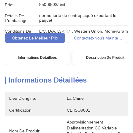
850-950$/unit
Prix:
norme forte de contreplaqué exportant le
Détails De
paquet
L'emballage:
Conditions De
L/C, D/A, D/P, T/T, Western Union, MoneyGram
Paiement:
Obtenez Le Meilleur Prix
Contactez-Nous Maintenant
Informations Détaillées
Description De Produit
Informations Détaillées
Lieu D'origine:
La Chine
Certification:
CE ISO9001
Approvisionnement 
D'alimentation CC Variable 
Nom De Produit: