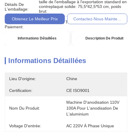
taille de l'emballage à l'exportation standard en
Détails De
contreplaqué solide: 75,5*42,5*53 cm, poids
L'emballage:
brut:
Obtenez Le Meilleur Prix
Contactez-Nous Maintenant
Conditions De
L/C, D/A, D/P, T/T, Western Union,
Paiement:
Informations Détaillées
Description De Produit
Informations Détaillées
Lieu D'origine:
Chine
Certification:
CE ISO9001
Machine D'anodisation 110V 
Nom Du Produit:
100A Pour L'anodisation De 
L'aluminium
Voltage D'entrée:
AC 220V À Phase Unique