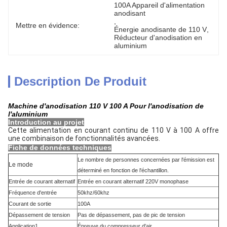
100A Appareil d'alimentation 
anodisant
, 
Mettre en évidence:
Énergie anodisante de 110 V
, 
Réducteur d'anodisation en 
aluminium
Description De Produit
Machine d'anodisation 110 V 100 A Pour l'anodisation de
l'aluminium
Introduction au projet
Cette alimentation en courant continu de 110 V à 100 A offre 
une combinaison de fonctionnalités avancées.
Fiche de données techniques
Le nombre de personnes concernées par l'émission est
Le mode
déterminé en fonction de l'échantillon.
Entrée de courant alternatif
Entrée en courant alternatif 220V monophase
Fréquence d'entrée
50khz/60khz
Courant de sortie
100A
Dépassement de tension
Pas de dépassement, pas de pic de tension
Application1
Épreuve du compresseur d'air