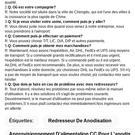
qualité.
2.
Q: Où est votre compagnie?
R: Notre société est située dans la ville de Chengdu, qui est l'une des villes à
la croissance la plus rapide de Chine.
3.
Q: Si je veux visiter votre usine, comment puis-je y aller?
R: Vous devez juste nous dire quand vous venez à notre entreprise, nous
vous prendrons à l'aéroport.
4.
Q: Comment puis-je effectuer un paiement?
R: Vous pouvez choisir T/T, L/C, D/A, D/P et autres paiements.
5.
Q: Comment puis-je obtenir mes marchandises?
R: Maintenant, nous avons l'expédition, Air, DHL, FedEx et UPS cinq moyens
de transport. Si u commandé grands rectificateurs et il n'est pas urgent,
l'expédition est le meilleur moyen. Si u commandé petit ou il est urgent,
Air,DHL et FedEx sont recommandés. De plus, si vous voulez recevoir vos
marchandises à votre domicile, plz choisissez DHL ou FedEx ou UPS. S'il n'y
a pas de moyen de transport que vous voulez choisir, plz contactez-moi sans
hésiter.
6.
Q: Que dois-je faire en cas de problème avec mes redresseurs?
R: Tout d'abord, résolvez les problèmes par vous-même selon le manuel
d'utilisation. Il y a des solutions s'il s'agit de problèmes courants.
Deuxièmement, si le manuel d'utilisation ne peut pas résoudre vos
problèmes,S' il vous plaît contactez-moi immédiatement.Nos ingénieurs sont
en attente.
Étiquettes:
Redresseur De Anodisation
Approvisionnement D'alimentation CC Pour L'anodisat