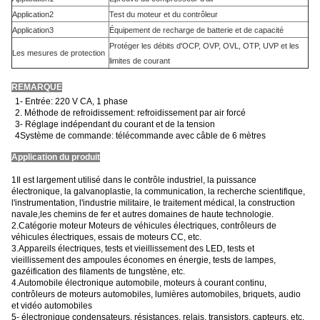
Application2
Test du moteur et du contrôleur
Application3
Équipement de recharge de batterie et de capacité
Protéger les débits d'OCP, OVP, OVL, OTP, UVP et les
Les mesures de protection
limites de courant
REMARQUE
1- Entrée: 220 V CA, 1 phase
2. Méthode de refroidissement: refroidissement par air forcé
3- Réglage indépendant du courant et de la tension
4Système de commande: télécommande avec câble de 6 mètres
Application du produit
1Il est largement utilisé dans le contrôle industriel, la puissance
électronique, la galvanoplastie, la communication, la recherche scientifique,
l'instrumentation, l'industrie militaire, le traitement médical, la construction
navale,les chemins de fer et autres domaines de haute technologie.
2.Catégorie moteur Moteurs de véhicules électriques, contrôleurs de
véhicules électriques, essais de moteurs CC, etc.
3.Appareils électriques, tests et vieillissement des LED, tests et
vieillissement des ampoules économes en énergie, tests de lampes,
gazéification des filaments de tungstène, etc.
4.Automobile électronique automobile, moteurs à courant continu,
contrôleurs de moteurs automobiles, lumières automobiles, briquets, audio
et vidéo automobiles
5- électronique condensateurs, résistances, relais, transistors, capteurs, etc.