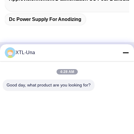
Dc Power Supply For Anodizing
XTL-Una
Contactez rapidement
Adresse:
4:28 AM
No. 327, route de Xingye, région est d'industrie, Xindu, ville
Good day, what product are you looking for?
de Chengdu, province de Sichuan, Chine
Téléphone :
86-28-83964043
Email
Unawang@cdxtlpower.com