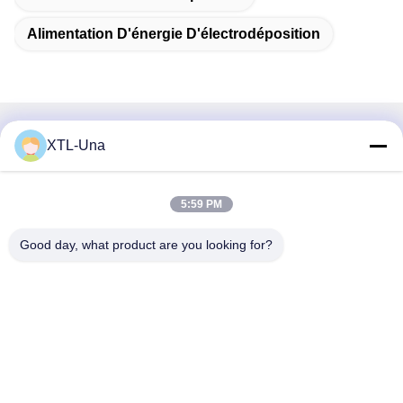
Alimentation D'énergie D'électrodéposition
Contactez rapidement
XTL-Una
Adresse:
5:59 PM
No. 327, route de Xingye, région est d'industrie, Xindu, ville
de Chengdu, province de Sichuan, Chine
Good day, what product are you looking for?
Téléphone :
86-28-83964043
Email
Unawang@cdxtlpower.com