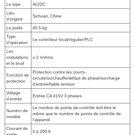
Le type
AC/DC
Lieu
Sichuan, Chine
d'origine
Le poids
45.5 kg
Type
Le contrôleur local/régulier/PLC
d'opération
Les
ondulations
≤ 2 mVrms
et le bruit
Protection contre les courts-
Fonction de
circuits/surchauffe/défaut de phase/surcharge
protection
d'entrée/faible tension
Voltage
Entrée CA 415V 3 phases
d'entrée
Le nombre de points de contrôle doit être le
Numéro de
même que le nombre de points de contrôle de
modèle
l'appareil.
Courant de
0 à 200 A
sortie