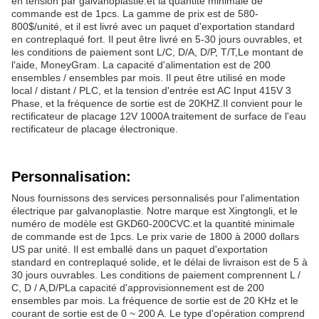
en tension par galvanoplastie.et la quantité minimale de
commande est de 1pcs. La gamme de prix est de 580-
800$/unité, et il est livré avec un paquet d'exportation standard
en contreplaqué fort. Il peut être livré en 5-30 jours ouvrables, et
les conditions de paiement sont L/C, D/A, D/P, T/T,Le montant de
l'aide, MoneyGram. La capacité d'alimentation est de 200
ensembles / ensembles par mois. Il peut être utilisé en mode
local / distant / PLC, et la tension d'entrée est AC Input 415V 3
Phase, et la fréquence de sortie est de 20KHZ.Il convient pour le
rectificateur de placage 12V 1000A traitement de surface de l'eau
rectificateur de placage électronique.
Personnalisation:
Nous fournissons des services personnalisés pour l'alimentation
électrique par galvanoplastie. Notre marque est Xingtongli, et le
numéro de modèle est GKD60-200CVC.et la quantité minimale
de commande est de 1pcs. Le prix varie de 1800 à 2000 dollars
US par unité. Il est emballé dans un paquet d'exportation
standard en contreplaqué solide, et le délai de livraison est de 5 à
30 jours ouvrables. Les conditions de paiement comprennent L /
C, D / A,D/PLa capacité d'approvisionnement est de 200
ensembles par mois. La fréquence de sortie est de 20 KHz et le
courant de sortie est de 0 ~ 200 A. Le type d'opération comprend