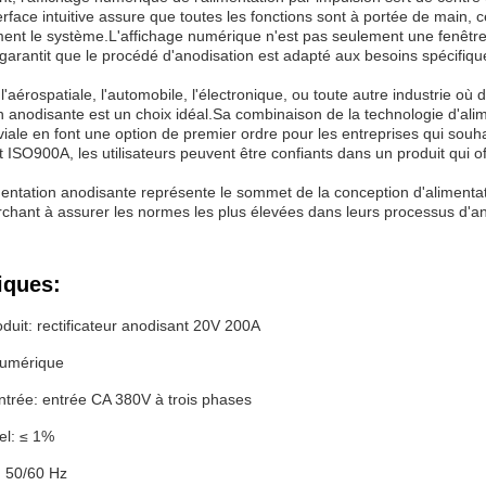
rface intuitive assure que toutes les fonctions sont à portée de main, 
ment le système.L'affichage numérique n'est pas seulement une fenêtre 
 garantit que le procédé d'anodisation est adapté aux besoins spécifiques
l'aérospatiale, l'automobile, l'électronique, ou toute autre industrie où
n anodisante est un choix idéal.Sa combinaison de la technologie d'ali
ale en font une option de premier ordre pour les entreprises qui souhai
et ISO900A, les utilisateurs peuvent être confiants dans un produit qui of
mentation anodisante représente le sommet de la conception d'aliment
chant à assurer les normes les plus élevées dans leurs processus d'anod
iques:
uit: rectificateur anodisant 20V 200A
numérique
ntrée: entrée CA 380V à trois phases
el: ≤ 1%
 50/60 Hz