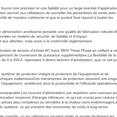
ournir une précision et une fiabilité pour un large éventail d'applicatio
tion permet aux utilisateurs de surveiller les paramètres de sortie avec
trôlé de manière cohérente et que le produit final répond à toutes les
alimentation anodisante possède une qualité de fabrication robuste.ê
nales en matière de sécurité, de fiabilité et d'impact
t aux attentes, mais aussi à la conformité réglementaire.
ication de tension d'entrée AC Input 380V Three Phase.en veillant à c
ipement de conversion de puissance supplémentaire;La flexibilité de la
e 0 à 200 A, répondant à divers besoins d'anodisation, que ce soit p
 système de protection intégré.la protection de l'équipement et de
électriques inattenduesCes mécanismes de protection assurent une long
'équipement, améliorant ainsi la productivité et l'efficacité opérationnel
nt remarquable.Les sources d'alimentation par impulsion sont connues p
mmation moyenne d'énergie inférieure, ce qui est crucial pour réduire 
des pièces plus complexes ou sensibles à la chaleur sans endommagerL
 du système, ce qui entraîne des économies de coûts à long terme.
 contrôle, où les utilisateurs peuvent régler et ajuster facilement les