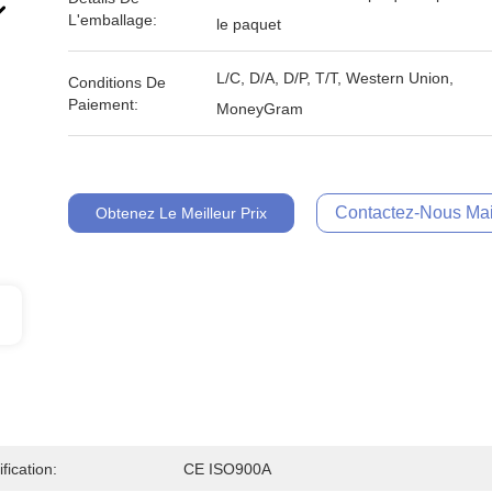
L'emballage:
le paquet
L/C, D/A, D/P, T/T, Western Union,
Conditions De
Paiement:
MoneyGram
Contactez-Nous Mai
Obtenez Le Meilleur Prix
ification:
CE ISO900A