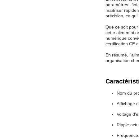
paramètres.L'inte
maîtriser rapide
précision, ce qui
Que ce soit pour 
cette alimentatio
numérique convivi
certification CE 
En résumé, l'ali
organisation cher
Caractérist
Nom du prod
Affichage 
Voltage d'e
Ripple actu
Fréquence: