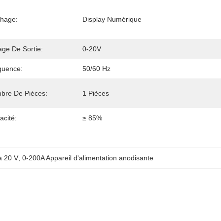
chage:
Display Numérique
age De Sortie:
0-20V
quence:
50/60 Hz
bre De Pièces:
1 Pièces
cacité:
≥ 85%
à 20 V
, 
0-200A Appareil d'alimentation anodisante