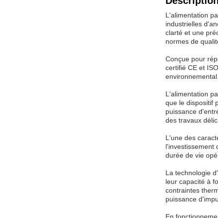
Description
L'alimentation pa
industrielles d'a
clarté et une pré
normes de qualit
Conçue pour répo
certifié CE et IS
environnemental.L
L'alimentation p
que le dispositi
puissance d'entr
des travaux délic
L'une des caracté
l'investissement
durée de vie opér
La technologie d
leur capacité à 
contraintes ther
puissance d'impu
En fonctionnement