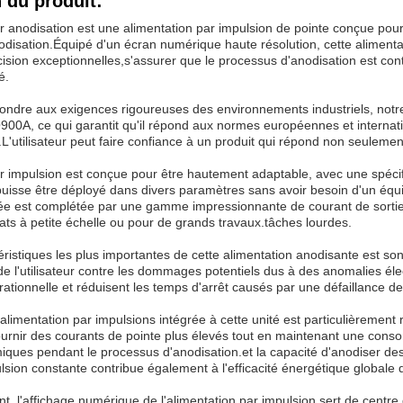
 du produit:
r anodisation est une alimentation par impulsion de pointe conçue pour f
nodisation.Équipé d'un écran numérique haute résolution, cette alimenta
cision exceptionnelles,s'assurer que le processus d'anodisation est con
é.
ndre aux exigences rigoureuses des environnements industriels, notre 
O900A, ce qui garantit qu'il répond aux normes européennes et internatio
'utilisateur peut faire confiance à un produit qui répond non seulemen
ar impulsion est conçue pour être hautement adaptable, avec une spécif
f puisse être déployé dans divers paramètres sans avoir besoin d'un équ
ée est complétée par une gamme impressionnante de courant de sortie d
ats à petite échelle ou pour de grands travaux.tâches lourdes.
ristiques les plus importantes de cette alimentation anodisante est son
 de l'utilisateur contre les dommages potentiels dus à des anomalies 
ationnelle et réduisent les temps d'arrêt causés par une défaillance de l
'alimentation par impulsions intégrée à cette unité est particulièreme
fournir des courants de pointe plus élevés tout en maintenant une conso
miques pendant le processus d'anodisation.et la capacité d'anodiser 
lsion constante contribue également à l'efficacité énergétique globale
, l'affichage numérique de l'alimentation par impulsion sert de centre de