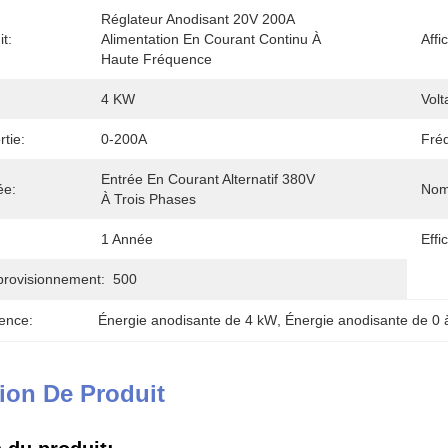
Réglateur Anodisant 20V 200A 
t:
Alimentation En Courant Continu À 
Affi
Haute Fréquence
4 KW
Volt
tie:
0-200A
Fré
Entrée En Courant Alternatif 380V 
ée:
Nom
À Trois Phases
1 Année
Effi
provisionnement:
500
ence:
Énergie anodisante de 4 kW
, 
Énergie anodisante de 0 
ion De Produit