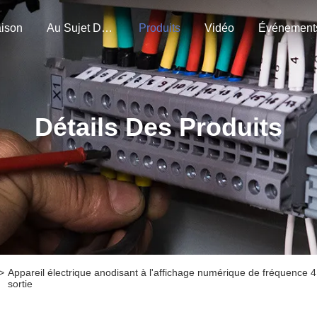
ison
Au Sujet De Nous
Produits
Vidéo
Événement
Détails Des Produits
>
Appareil électrique anodisant à l'affichage numérique de fréquence
sortie