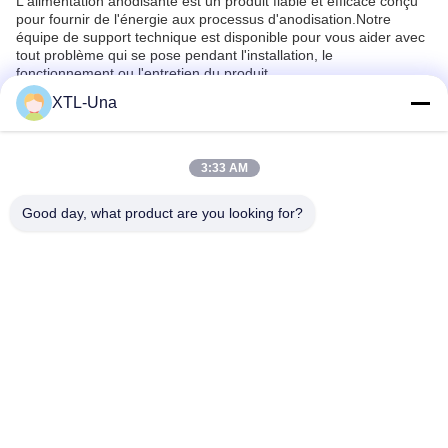
L'alimentation anodisante est un produit fiable et efficace conçu
pour fournir de l'énergie aux processus d'anodisation.Notre
équipe de support technique est disponible pour vous aider avec
tout problème qui se pose pendant l'installation, le
fonctionnement ou l'entretien du produit.
Nous offrons également une gamme de services pour assurer le
XTL-Una
bon fonctionnement et l'efficacité de votre alimentation
anodisante.
Notre objectif est de fournir à nos clients le plus haut niveau de
support et de service possible pour assurer leur satisfaction avec
3:33 AM
l'alimentation anodisante.
Good day, what product are you looking for?
Étiquettes:
Redresseur De Anodisation
Approvisionnement D'alimentation CC Pour L'anodisat
Dc Power Supply For Anodizing