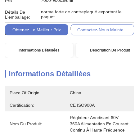
7000-9000$/unit
Prix:
norme forte de contreplaqué exportant le
Détails De
paquet
L'emballage:
Conditions De
L/C, D/A, D/P, T/T, Western Union,
Obtenez Le Meilleur Prix
Contactez-Nous Maintenant
Paiement:
Informations Détaillées
Description De Produit
Informations Détaillées
Place Of Origin:
China
Certification:
CE ISO900A
Réglateur Anodisant 60V 
Nom Du Produit:
360A Alimentation En Courant 
Continu À Haute Fréquence