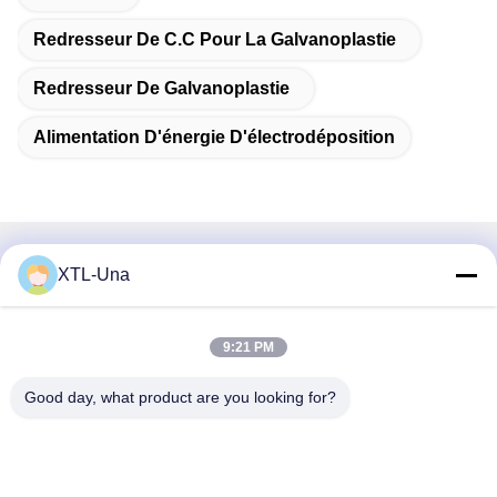
Redresseur De C.C Pour La Galvanoplastie
Redresseur De Galvanoplastie
Alimentation D'énergie D'électrodéposition
Contactez rapidement
XTL-Una
Adresse:
9:21 PM
No. 327, route de Xingye, région est d'industrie, Xindu, ville
de Chengdu, province de Sichuan, Chine
Good day, what product are you looking for?
Téléphone :
86-28-83964043