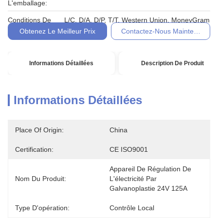
L'emballage:
Conditions De
L/C, D/A, D/P, T/T, Western Union, MoneyGram
Paiement:
Obtenez Le Meilleur Prix
Contactez-Nous Maintenant
Informations Détaillées
Description De Produit
Informations Détaillées
Place Of Origin:
China
Certification:
CE ISO9001
Appareil De Régulation De 
Nom Du Produit:
L'électricité Par 
Galvanoplastie 24V 125A
Type D'opération:
Contrôle Local