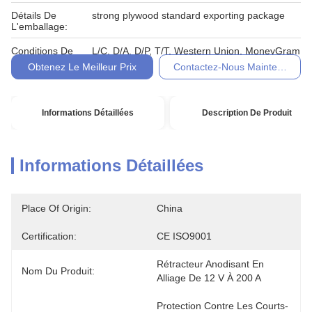
Détails De
strong plywood standard exporting package
L'emballage:
Conditions De
L/C, D/A, D/P, T/T, Western Union, MoneyGram
Paiement:
Obtenez Le Meilleur Prix
Contactez-Nous Maintenant
Informations Détaillées
Description De Produit
Informations Détaillées
Place Of Origin:
China
Certification:
CE ISO9001
Rétracteur Anodisant En 
Nom Du Produit:
Alliage De 12 V À 200 A
Protection Contre Les Courts-