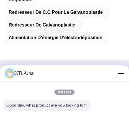
Redresseur De C.C Pour La Galvanoplastie
Redresseur De Galvanoplastie
Alimentation D'énergie D'électrodéposition
Contactez rapidement
XTL-Una
Adresse:
4:43 PM
No. 327, route de Xingye, région est d'industrie, Xindu, ville
de Chengdu, province de Sichuan, Chine
Good day, what product are you looking for?
Téléphone :
86-28-83964043