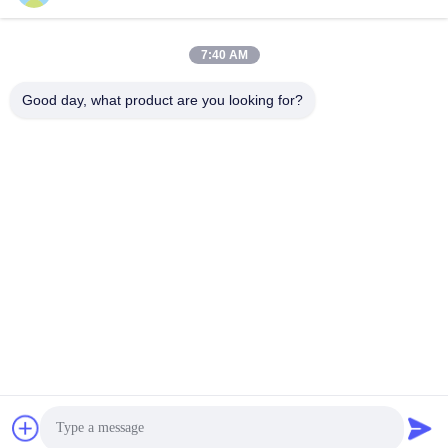
Adresse:
7:40 AM
No. 327, route de Xingye, région est d'industrie, Xindu, ville
de Chengdu, province de Sichuan, Chine
Good day, what product are you looking for?
Téléphone :
86-28-83964043
Email
Unawang@cdxtlpower.com
Politique en matière de protection de la vie privée
|
Plan du
site
| Bonne qualité de la Chine Alimentation d'énergie de
galvanoplastie Fournisseur. © de Copyright 2019-2026
Chengdu Xingtongli Power Supply Equipment Co., Ltd. . Tous
droits réservés.