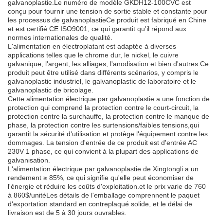
galvanoplastie.Le numéro de modèle GKDH12-100CVC est
conçu pour fournir une tension de sortie stable et constante pour
les processus de galvanoplastieCe produit est fabriqué en Chine
et est certifié CE ISO9001, ce qui garantit qu'il répond aux
normes internationales de qualité.
L'alimentation en électroplatant est adaptée à diverses
applications telles que le chrome dur, le nickel, le cuivre
galvanique, l'argent, les alliages, l'anodisation et bien d'autres.Ce
produit peut être utilisé dans différents scénarios, y compris le
galvanoplastic industriel, le galvanoplastic de laboratoire et le
galvanoplastic de bricolage.
Cette alimentation électrique par galvanoplastie a une fonction de
protection qui comprend la protection contre le court-circuit, la
protection contre la surchauffe, la protection contre le manque de
phase, la protection contre les surtensions/faibles tensions,qui
garantit la sécurité d'utilisation et protège l'équipement contre les
dommages. La tension d'entrée de ce produit est d'entrée AC
230V 1 phase, ce qui convient à la plupart des applications de
galvanisation.
L'alimentation électrique par galvanoplastie de Xingtongli a un
rendement ≥ 85%, ce qui signifie qu'elle peut économiser de
l'énergie et réduire les coûts d'exploitation.et le prix varie de 760
à 860$/unitéLes détails de l'emballage comprennent le paquet
d'exportation standard en contreplaqué solide, et le délai de
livraison est de 5 à 30 jours ouvrables.