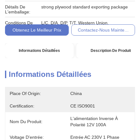
Détails De
strong plywood standard exporting package
L'emballage:
Conditions De
L/C, D/A, D/P, T/T, Western Union,
Paiement:
Obtenez Le Meilleur Prix
Contactez-Nous Maintenant
Informations Détaillées
Description De Produit
Informations Détaillées
Place Of Origin:
China
Certification:
CE ISO9001
L'alimentation Inverse À 
Nom Du Produit:
Polarité 12V 100A
Voltage D'entrée:
Entrée AC 230V 1 Phase